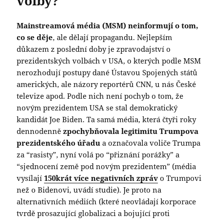
volby?
Mainstreamová média (MSM) neinformují o tom,
co se děje
, ale dělají propagandu. Nejlepším
důkazem z poslední doby je zpravodajství o
prezidentských volbách v USA, o kterých podle MSM
nerozhodují postupy dané Ústavou Spojených států
amerických, ale názory reportérů CNN, u nás České
televize apod. Podle nich není pochyb o tom, že
novým prezidentem USA se stal demokratický
kandidát Joe Biden. Ta samá média, která čtyři roky
dennodenně
zpochybňovala legitimitu Trumpova
prezidentského úřadu
a označovala voliče Trumpa
za “rasisty”, nyní volá po “přiznání porážky” a
“sjednocení země pod novým prezidentem” (média
vysílají
150krát více negativních zpráv
o Trumpovi
než o Bidenovi, uvádí studie). Je proto na
alternativních médiích (které neovládají korporace
tvrdě prosazující globalizaci a bojující proti