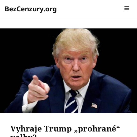
BezCenzury.org
Štítek:
trump
MENU A
WIDGETY
Vyhraje Trump „prohrané“