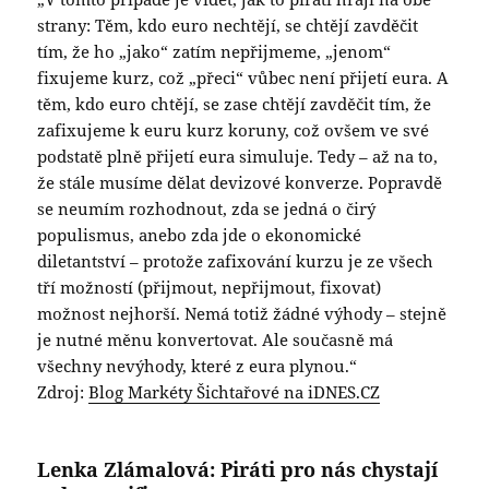
strany: Těm, kdo euro nechtějí, se chtějí zavděčit
tím, že ho „jako“ zatím nepřijmeme, „jenom“
fixujeme kurz, což „přeci“ vůbec není přijetí eura. A
těm, kdo euro chtějí, se zase chtějí zavděčit tím, že
zafixujeme k euru kurz koruny, což ovšem ve své
podstatě plně přijetí eura simuluje. Tedy – až na to,
že stále musíme dělat devizové konverze. Popravdě
se neumím rozhodnout, zda se jedná o čirý
populismus, anebo zda jde o ekonomické
diletantství – protože zafixování kurzu je ze všech
tří možností (přijmout, nepřijmout, fixovat)
možnost nejhorší. Nemá totiž žádné výhody – stejně
je nutné měnu konvertovat. Ale současně má
všechny nevýhody, které z eura plynou.“
Zdroj:
Blog Markéty Šichtařové na iDNES.CZ
Lenka Zlámalová: Piráti pro nás chystají