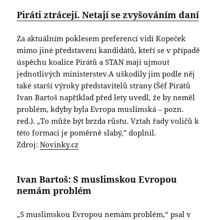
Piráti ztrácejí. Netají se zvyšováním daní
Za aktuálním poklesem preferencí vidí Kopeček
mimo jiné představení kandidátů, kteří se v případě
úspěchu koalice Pirátů a STAN mají ujmout
jednotlivých ministerstev.A uškodily jim podle něj
také starší výroky představitelů strany (Šéf Pirátů
Ivan Bartoš například před lety uvedl, že by neměl
problém, kdyby byla Evropa muslimská – pozn.
red.). „To může být brzda růstu. Vztah řady voličů k
této formaci je poměrně slabý,” doplnil.
Zdroj:
Novinky.cz
Ivan Bartoš: S muslimskou Evropou
nemám problém
„S muslimskou Evropou nemám problém,“ psal v