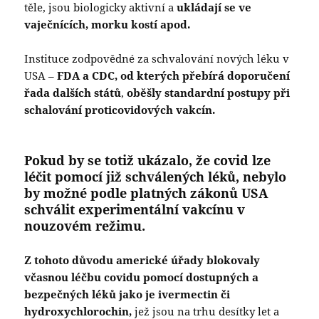
těle, jsou biologicky aktivní a
ukládají se ve
vaječnících, morku kostí apod.
Instituce zodpovědné za schvalování nových léku v
USA –
FDA a CDC, od kterých přebírá doporučení
řada dalších států
,
oběšly standardní postupy při
schalování proticovidových vakcín.
Pokud by se totiž ukázalo, že covid lze
léčit pomocí již schválených léků, nebylo
by možné podle platných zákonů USA
schválit experimentální vakcínu v
nouzovém režimu.
Z tohoto důvodu americké úřady blokovaly
včasnou léčbu covidu pomocí dostupných a
bezpečných léků jako je ivermectin či
hydroxychlorochin,
jež jsou na trhu desítky let a