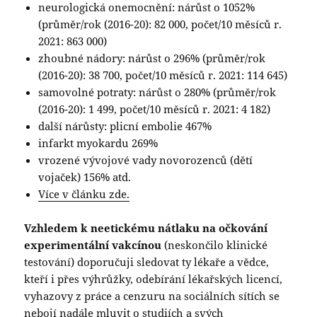
neurologická onemocnění: nárůst o 1052%
(průměr/rok (2016-20): 82 000, počet/10 měsíců r.
2021: 863 000)
zhoubné nádory: nárůst o 296% (průměr/rok
(2016-20): 38 700, počet/10 měsíců r. 2021: 114 645)
samovolné potraty: nárůst o 280% (průměr/rok
(2016-20): 1 499, počet/10 měsíců r. 2021: 4 182)
další nárůsty: plicní embolie 467%
infarkt myokardu 269%
vrozené vývojové vady novorozenců (dětí
vojaček) 156% atd.
Více v článku zde.
Vzhledem k neetickému nátlaku na očkování
experimentální vakcínou
(neskončilo klinické
testování) doporučuji sledovat ty lékaře a vědce,
kteří i přes výhrůžky, odebírání lékařských licencí,
vyhazovy z práce a cenzuru na sociálních sítích se
nebojí nadále mluvit o studiích a svých