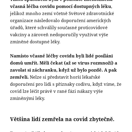
včasná léčba covidu pomocí dostupných léku
,
jelikož mnoho zemí včetně Světové zdravotnické
organizace následovalo doporučení amerických
úřadů, které schválily současné proticovidové
vakcíny a zároveň nedoporučily využívat výše
zmíněné dostupné léky.
Namísto včasné léčby covidu byli lidé posíláni
domů umřít. Měli čekat (až se virus rozmnoží) a
zavolat si záchranku, když už bylo pozdě. A pak
zemřeli.
Nelze si představit horší lékařské
doporučení pro lidi s příznaky codivu, když víme, že
covid lze léčit právě v rané fázi nákazy výše
zmíněnými léky.
Většina lidí zemřela na covid zbytečně.