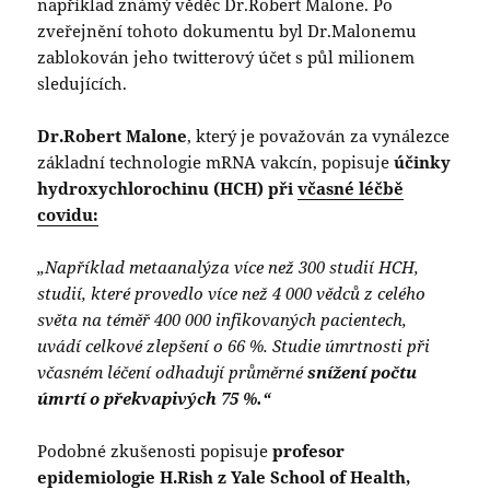
například známý věděc Dr.Robert Malone. Po
zveřejnění tohoto dokumentu byl Dr.Malonemu
zablokován jeho twitterový účet s půl milionem
sledujících.
Dr.Robert Malone
, který je považován za vynálezce
základní technologie mRNA vakcín, popisuje
účinky
hydroxychlorochinu (HCH) při
včasné léčbě
covidu:
„Například metaanalýza více než 300 studií HCH,
studií, které provedlo více než 4 000 vědců z celého
světa na téměř 400 000 infikovaných pacientech,
uvádí celkové zlepšení o 66 %. Studie úmrtnosti při
včasném léčení odhadují průměrné
snížení počtu
úmrtí o překvapivých 75 %.“
Podobné zkušenosti popisuje
profesor
epidemiologie H.Rish z Yale School of Health,