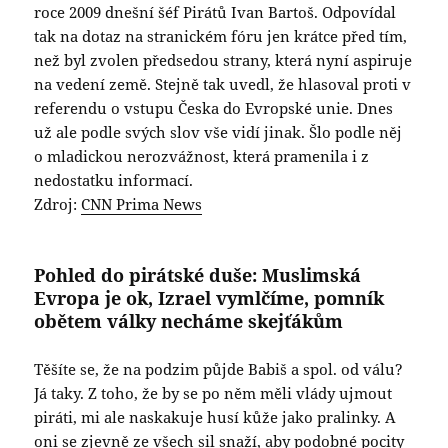
roce 2009 dnešní šéf Pirátů Ivan Bartoš. Odpovídal
tak na dotaz na stranickém fóru jen krátce před tím,
než byl zvolen předsedou strany, která nyní aspiruje
na vedení země. Stejně tak uvedl, že hlasoval proti v
referendu o vstupu Česka do Evropské unie. Dnes
už ale podle svých slov vše vidí jinak. Šlo podle něj
o mladickou nerozvážnost, která pramenila i z
nedostatku informací.
Zdroj:
CNN Prima News
Pohled do pirátské duše: Muslimská
Evropa je ok, Izrael vymlčíme, pomník
obětem války necháme skejťákům
Těšíte se, že na podzim půjde Babiš a spol. od válu?
Já taky. Z toho, že by se po něm měli vlády ujmout
piráti, mi ale naskakuje husí kůže jako pralinky. A
oni se zjevně ze všech sil snaží, aby podobné pocity