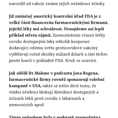
narozdíl od vakcín známe jejich nežádoucí účinky.
Již zmíněný americký kontrolní úřad FDA je z
velké části financován farmaceutickými firmami,
jejichž léky má schvalovat. Nenajdeme asi lepší
příklad střetu zájmů.
Znemožněním včasné léčby
covidu dostupnými léky několik korporací
dodávající celému světu proticovidové vakcíny
vydělávají ročně desítky miliard dolarů a část těchto
peněz končí v ´pokladně FDA. Kruh se uzavírá.
Jak sdělil Dr.Malone v podcastu Joea Rogena,
farmaceutické firmy rovněž sponzorují volební
kampaně v USA,
takže se nelze divit tomu, že
vládní úředníci blokují distribuci dostupných a
účinách léků proti covidu v lékárnách a
nemocnicích apod.
Tímto způsobem byla v podstatě znemožněna