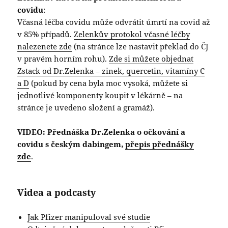
covidu
:
Včasná léčba covidu může odvrátit úmrtí na covid až
v 85% případů.
Zelenkův protokol včasné léčby
nalezenete zde
(na stránce lze nastavit překlad do ČJ
v pravém horním rohu).
Zde si můžete objednat
Zstack od Dr.Zelenka – zinek, quercetin, vitamíny C
a D
(pokud by cena byla moc vysoká, můžete si
jednotlivé komponenty koupit v lékárně – na
stránce je uvedeno složení a gramáž).
VIDEO: Přednáška Dr.Zelenka o očkování a
covidu
s českým dabingem,
přepis přednášky
zde
.
Videa a podcasty
Jak Pfizer manipuloval své studie