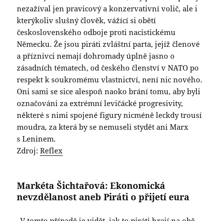
nezažíval jen pravicový a konzervativní volič, ale i
kterýkoliv slušný člověk, vážící si obětí
československého odboje proti nacistickému
Německu. Že jsou piráti zvláštní parta, jejíž členové
a příznivci nemají dohromady úplně jasno o
zásadních tématech, od českého členství v NATO po
respekt k soukromému vlastnictví, není nic nového.
Oni sami se sice alespoň naoko brání tomu, aby byli
označováni za extrémní levičácké progresivity,
některé s nimi spojené figury nicméně leckdy trousí
moudra, za která by se nemuseli stydět ani Marx
s Leninem.
Zdroj:
Reflex
Markéta Šichtařová: Ekonomická
nevzdělanost aneb Piráti o přijetí eura
„V tomto případě je vidět, jak to piráti hrají na obě