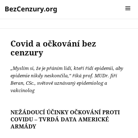
BezCenzury.org
Autor:
BezCenzury.org
MENU A
WIDGETY
Covid a očkování bez
cenzury
„Myslím si, že je přáním lidí, kteří řídí epidemii, aby
epidemie nikdy neskončila,“ říká prof. MUDr. Jiří
Beran, CSc., světově uznávaný epidemiolog a
vakcinolog
NEŽÁDOUCÍ ÚČINKY OČKOVÁNÍ PROTI
COVIDU – TVRDÁ DATA AMERICKÉ
ARMÁDY