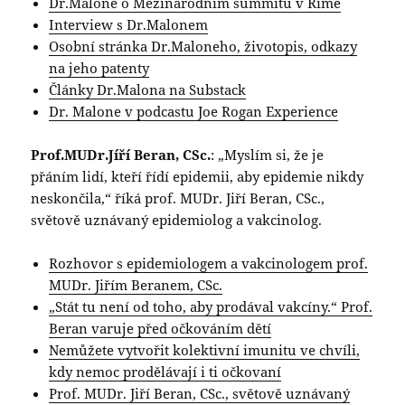
Dr.Malone o Mezinárodním summitu v Řimě
Interview s Dr.Malonem
Osobní stránka Dr.Maloneho, životopis, odkazy
na jeho patenty
Články Dr.Malona na Substack
Dr. Malone v podcastu Joe Rogan Experience
Prof.MUDr.Jíří Beran, CSc.
: „Myslím si, že je
přáním lidí, kteří řídí epidemii, aby epidemie nikdy
neskončila,“ říká prof. MUDr. Jiří Beran, CSc.,
světově uznávaný epidemiolog a vakcinolog.
Rozhovor s epidemiologem a vakcinologem prof.
MUDr. Jiřím Beranem, CSc.
„Stát tu není od toho, aby prodával vakcíny.“ Prof.
Beran varuje před očkováním dětí
Nemůžete vytvořit kolektivní imunitu ve chvíli,
kdy nemoc prodělávají i ti očkovaní
Prof. MUDr. Jiří Beran, CSc., světově uznávaný