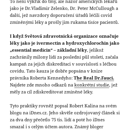
To není výkřik do tmy, ale názor amerických lékařů
jako je Dr.Vladimir Zelenko, Dr. Peter McCullough a
další, jež navzdory doporučení úřadů léčili covid
zmíněnými léky a prošly jim rukama tisíce pacientů.
I když Světová zdravotnická organizace označuje
léky jako je ivermectin a hydroxychlorochin jako
„essential medicin“ – základní léky
, jelikož
zachránily milony lidí za poslední půl století, začala
kampaň za jejich diskreditaci v souvislosti s léčbou
covidu. Tato kauza je dobře popsána v knize
právníka Roberta Kennedyho:
T
he Real Dr.Fauci.
Najdete zde mnoho odkazů na
konkrétní studie
, jež
měly za cíl zdiskreditovat zmíněné léky.
Tyto praktiky rovněž popsal Robert Kalina na svém
blogu na iDnes.cz. Jeho skvěle ozdrojovaný článek si
za dva dny přečetlo 75 tis. lidí a poté ho iDnes
smazal i s celým účtem autora. Známý bloger