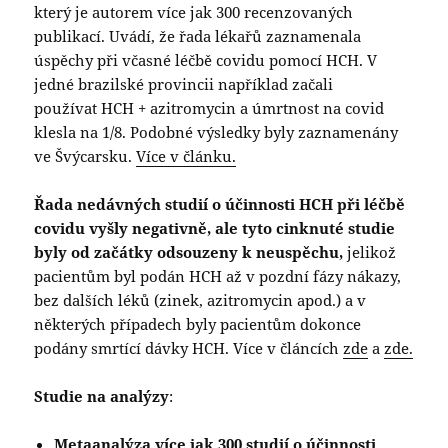
který je autorem více jak 300 recenzovaných
publikací. Uvádí, že řada lékařů zaznamenala
úspěchy při včasné léčbě covidu pomocí HCH. V
jedné brazilské provincii například začali
používat HCH + azitromycin a úmrtnost na covid
klesla na 1/8. Podobné výsledky byly zaznamenány
ve Švýcarsku.
Více v článku.
Řada nedávných studií o účinnosti HCH při léčbě
covidu vyšly negativně, ale tyto cinknuté studie
byly od začátky odsouzeny k neuspěchu,
jelikož
pacientům byl podán HCH až v pozdní fázy nákazy,
bez dalších léků (zinek, azitromycin apod.) a v
některých případech byly pacientům dokonce
podány smrtící dávky HCH. Více v článcích
zde
a
zde.
Studie na analýzy
:
Metaanalýza více jak 300 studií o účinnosti