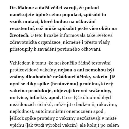
Dr. Malone a další vědci varují, že pokud
naočkujete úplně celou populaci, způsobí to
vznik mutací, které budou na očkování
rezistentní, což může způsobit ještě více oběti na
životech.
O této hrozbě informovala také Světová
zdravotnická organizace, nicméně i přesto vlády
přistoupily k zavádění povinného očkování.
Vzhledem k tomu, že neskončilo řádné testování
proticovidové vakcíny,
nejsou a ani nemohou být
známy dlouhodobé nežádoucí účinky
vakcín
.
Již
nyní se díky spike (hrotovému) proteinu, který
vakcína produkuje, objevují krevní sraženiny,
mrtvice, infarkty apod.
Co se týče dlouhodobých
nežádoucích účinků, může jít o leukémii, rakovinu,
neplodnost, autoimunistní onemocnění apod.,
jelikož spike proteiny z vakcíny nezůstávají v místě
vpichu (jak tvrdí výrobci vakcín), ale kolují po celém