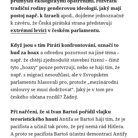
průmyslu ekologickými opatřeními, rozvratu
tradiční rodiny genderovou ideologií, jaký mají
postoj např. k Izraeli
apod., dojdeme jednoznačně
k závěru, že Česká pirátská strana představují
extrémní levici
v českém parlamentu.
Když jsou s tím Piráti konfrontování, označí to
buď za hoax
a odvedou pozornost na jiné téma –
např. že chtějí zjednodušit stavební řízení – čímž
tyto „hoaxy“ pouze potvrzují, nebo se hájí tím, že
např. s migrací nesouhlasí, ale v Evropském
parlamentu hlasovali pro, protože „mezinárodní
smlouvy se musí dodržovat“. Jaký je v tom pro
českého občana rozdíl? Žádný.
Při nařčení, že si Ivan Bartoš pořídil vlajku
teroristického hnutí
Antifa se Bartoš hájí tím, že je
pacifista a učinil tak proto, že prý nemá rád Hitlera.
A proto se pacifista Bartoš účastní demontrací Antify