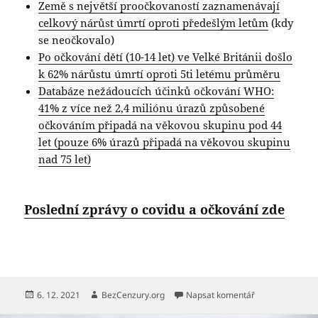
Země s největší proočkovaností zaznamenávají
celkový nárůst úmrtí oproti předešlým letům
(kdy
se neočkovalo)
Po očkování dětí (10-14 let) ve Velké Británii došlo
k 62% nárůstu úmrtí oproti 5ti letému průměru
Databáze nežádoucích účinků očkování WHO:
41% z více než 2,4 miliónu úrazů způsobené
očkováním připadá na věkovou skupinu pod 44
let (pouze 6% úrazů připadá na věkovou skupinu
nad 75 let)
Poslední zprávy o covidu a očkování zde
Publikováno:
Autor:
pro text s názv
6. 12. 2021
BezCenzury.org
Napsat komentář