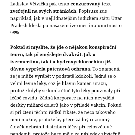
Ladislav Větvička pak tento
cenzurovaný text
zveřejnil
na svých stránkách
.
Popisuze zde
například, jak v nejlidnatějším indickém státu Uttar
Pradesh klesla po nasazení ivermectinu umrtnost o
98%.
Pokud si myslíte, že jde o nějakou konspirační
teorii, tak přemýšlejte dvakrát. Jak u
ivermectinu, tak i u hydroxychlorochinu již
dávno vypršela patentová ochrana.
To znamená,
že je může vyrábět v podstatě kdokoli. Jedná se o
velmi levné léky, což je hlavní kámen úrazu,
protože kdyby se konkrétně tyto léky používaly při
léčbě covidu, žádná korporace na nich nevydělá
desítky miliard dolarů jako v příladě vakcín. Pokud
si při čtení těchto řádků říkáte, že něco takového
není možné, protože by přece žádný rozumný
člověk nebránil distribuci léčiv při celosvětové
pandemii, protože by to mělo za následek zbytečně