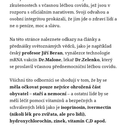
zkušenostech s včasnou léčbou covidu, jež jsou v
rozporu s oficiálním narativem. Svojí odvahou a
osobní integritou prokázali, že jim jde o zdraví lidí a
ne o peníze, moc a slávu.
Na této stránce naleznete odkazy na články a
přednášky světoznámých vědců, jako je například
český
profesor
Jiří Beran
, vynálezce technologie
mRNA vakcín
Dr.Malone
, lékař
Dr.Zelenko
, který
se proslavil včasnou přednemocniční léčbou covidu.
Všichni tito odborníci se shodují v tom, že by se
měla očkovat pouze nejvíce ohrožená část
obyvatel – staří a nemocní
– a ostatní lidé by se
měli léčit pomocí vitamínů a bezpečných a
schválených léků jako je
isoprinosin, ivermectin
(nikoli lék pro zvířata, ale pro lidi),
hydroxychlorochin, zinek, vitamín C,D apod.