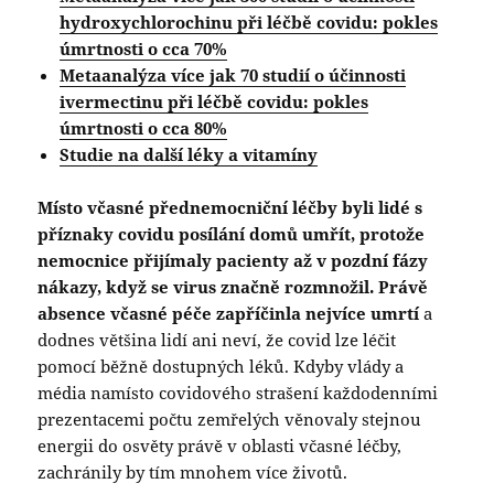
hydroxychlorochinu při léčbě covidu: pokles
úmrtnosti o cca 70%
Metaanalýza více jak 70 studií o účinnosti
ivermectinu při léčbě covidu: pokles
úmrtnosti o cca 80%
Studie na další léky a vitamíny
Místo včasné přednemocniční léčby byli lidé s
příznaky covidu posílání domů umřít, protože
nemocnice přijímaly pacienty až v pozdní fázy
nákazy, když se virus značně rozmnožil. Právě
absence včasné péče zapříčinla nejvíce umrtí
a
dodnes většina lidí ani neví, že covid lze léčit
pomocí běžně dostupných léků. Kdyby vlády a
média namísto covidového strašení každodenními
prezentacemi počtu zemřelých věnovaly stejnou
energii do osvěty právě v oblasti včasné léčby,
zachránily by tím mnohem více životů.