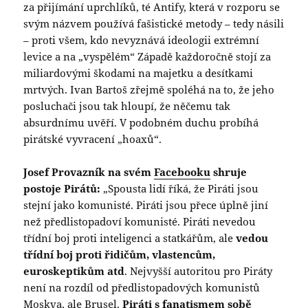
za přijímání uprchlíků, té Antify, která v rozporu se
svým názvem používá fašistické metody – tedy násili
– proti všem, kdo nevyznává ideologii extrémní
levice a na „vyspělém“ Západě každoročně stojí za
miliardovými škodami na majetku a desítkami
mrtvých. Ivan Bartoš zřejmě spoléhá na to, že jeho
posluchači jsou tak hloupí, že něčemu tak
absurdnímu uvěří. V podobném duchu probíhá
pirátské vyvracení „hoaxů“.
Josef Provazník na svém
Facebooku
shruje
postoje Pirátů:
„Spousta lidí říká, že Piráti jsou
stejní jako komunisté. Piráti jsou přece úplně jiní
než předlistopadoví komunisté. Piráti nevedou
třídní boj proti inteligenci a statkářům, ale
vedou
třídní boj proti řidičům, vlastencům,
euroskeptikům atd
. Nejvyšší autoritou pro Piráty
není na rozdíl od předlistopadových komunistů
Moskva, ale Brusel.
Piráti s fanatismem sobě