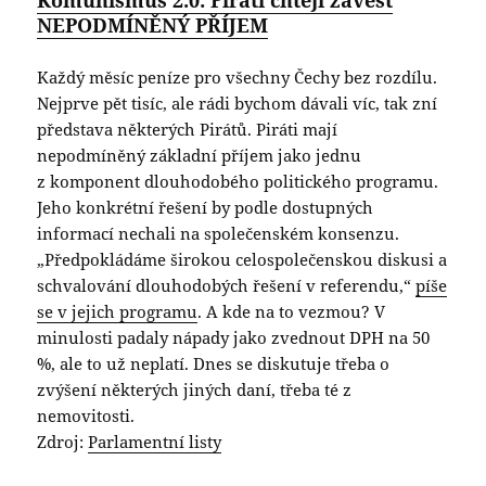
Komunismus 2.0: Piráti chtějí zavést
NEPODMÍNĚNÝ PŘÍJEM
Každý měsíc peníze pro všechny Čechy bez rozdílu.
Nejprve pět tisíc, ale rádi bychom dávali víc, tak zní
představa některých Pirátů. Piráti mají
nepodmíněný základní příjem jako jednu
z komponent dlouhodobého politického programu.
Jeho konkrétní řešení by podle dostupných
informací nechali na společenském konsenzu.
„Předpokládáme širokou celospolečenskou diskusi a
schvalování dlouhodobých řešení v referendu,“
píše
se v jejich programu
. A kde na to vezmou? V
minulosti padaly nápady jako zvednout DPH na 50
%, ale to už neplatí. Dnes se diskutuje třeba o
zvýšení některých jiných daní, třeba té z
nemovitosti.
Zdroj:
Parlamentní listy