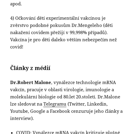
apod.
4) Očkování dětí experimentální vakcínou je
zvěrstvo podobné pokusům Dr.Mengeleho (děti
nakažení covidem přežijí v 99,998% případů).
Vakcína je pro děti daleko větším nebezpečím než
covid!
Články z médií
Dr.Robert Malone
, vynálezce technologie mRNA
vakcín, pracuje v oblasti virologie, imunologie a
molekulární biologie od 80.let 20.století. Dr.Malone
lze sledovat na
Telegramu
(Twitter, Linkedin,
Youtube, Google a Facebook cenzuruje jeho články a
interview).
COVID: Vynálezce mRNA vakcín kritizuje plošné