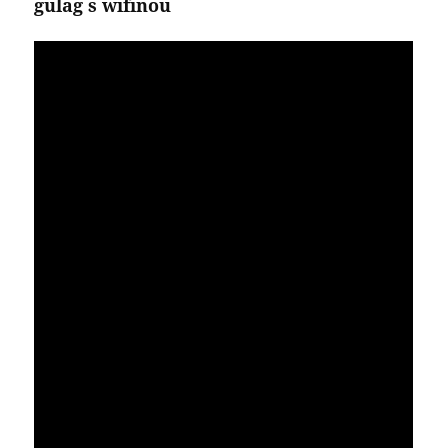
gulag s wifinou