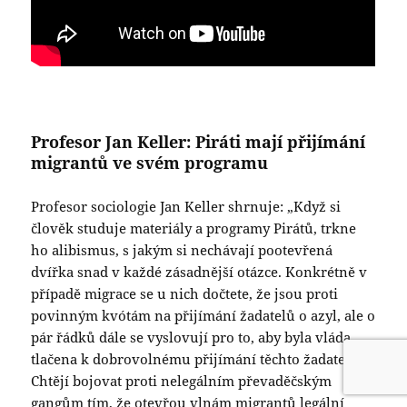
Profesor Jan Keller: Piráti mají přijímání
migrantů ve svém programu
Profesor sociologie Jan Keller shrnuje: „Když si
člověk studuje materiály a programy Pirátů, trkne
ho alibismus, s jakým si nechávají pootevřená
dvířka snad v každé zásadnější otázce. Konkrétně v
případě migrace se u nich dočtete, že jsou proti
povinným kvótám na přijímání žadatelů o azyl, ale o
pár řádků dále se vyslovují pro to, aby byla vláda
tlačena k dobrovolnému přijímání těchto žadatelů.
Chtějí bojovat proti nelegálním převaděčským
gangům tím, že otevřou vlnám migrantů legální