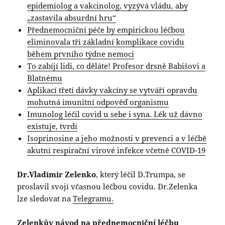
epidemiolog a vakcinolog, vyzývá vládu, aby
„zastavila absurdní hru“
Přednemocniční péče by empirickou léčbou
eliminovala tři základní komplikace covidu
během prvního týdne nemoci
To zabíjí lidi, co děláte! Profesor drsně Babišovi a
Blatnému
Aplikací třetí dávky vakcíny se vytváří opravdu
mohutná imunitní odpověď organismu
Imunolog léčil covid u sebe i syna. Lék už dávno
existuje, tvrdí
Isoprinosine a jeho možnosti v prevenci a v léčbě
akutní respirační virové infekce včetně COVID-19
Dr.Vladimir Zelenko
, který léčil D.Trumpa, se
proslavil svojí včasnou léčbou covidu. Dr.Zelenka
lze sledovat na
Telegramu.
Zelenkův návod na přednemocniční léčbu