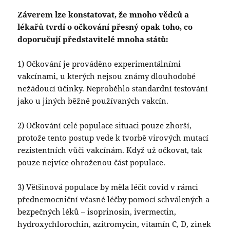
Záverem lze konstatovat, že mnoho vědců a
lékařů tvrdí o očkování přesný opak toho, co
doporučují představitelé mnoha států:
1) Očkování je prováděno experimentálními
vakcínami, u kterých nejsou známy dlouhodobé
nežádoucí účinky. Neproběhlo standardní testování
jako u jiných běžně používaných vakcín.
2) Očkování celé populace situaci pouze zhorší,
protože tento postup vede k tvorbě virových mutací
rezistentních vůči vakcínám. Když už očkovat, tak
pouze nejvíce ohroženou část populace.
3) Většinová populace by měla léčit covid v rámci
přednemocniční včasné léčby pomocí schválených a
bezpečných léků – isoprinosin, ivermectin,
hydroxychlorochin, azitromycin, vitamín C, D, zinek