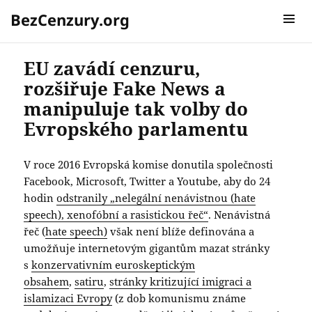
BezCenzury.org
MENU A
WIDGETY
EU zavádí cenzuru,
rozšiřuje Fake News a
manipuluje tak volby do
Evropského parlamentu
V roce 2016 Evropská komise donutila společnosti
Facebook, Microsoft, Twitter a Youtube, aby do 24
hodin
odstranily „nelegální nenávistnou (hate
speech), xenofóbní a rasistickou řeč“
. Nenávistná
řeč (
hate speech)
však není blíže definována a
umožňuje internetovým gigantům mazat stránky
s
konzervativním euroskeptickým
obsahem
,
satiru
,
stránky kritizující imigraci a
islamizaci Evropy
(z dob komunismu známe