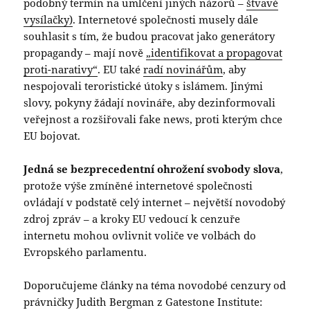
podobný termín na umlčení jiných názorů –
štvavé
vysílač
ky
)
. Internetové společnosti musely dále
souhlasit s tím, že budou pracovat jako generátory
propagandy – mají nově
„identifikovat a propagovat
proti-narativy“
. EU také
radí novinářům
, aby
nespojovali teroristické útoky s islámem. Jinými
slovy, pokyny žádají novináře, aby dezinformovali
veřejnost a rozšiřovali fake news, proti kterým chce
EU bojovat.
Jedná se bezprecedentní ohrožení svobody slova
,
protože výše zmíněné internetové společnosti
ovládají v podstatě celý internet – největší novodobý
zdroj zpráv – a kroky EU vedoucí k cenzuře
internetu mohou ovlivnit voliče ve volbách do
Evropského parlamentu.
Doporučujeme články na téma novodobé cenzury od
právničky Judith Bergman z Gatestone Institute: