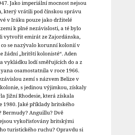
1947. Jako imperiální mocnost nejsou
u, který vrátili pod čínskou správu
vé v Iráku pouze jako držitelé
emi k plné nezávislosti, a té bylo
i vytvořit emirát ze Zajordánska,
, co se nazývalo korunní kolonií v
 žádní „britští kolonisté“. Aden
a vykládku lodí směřujících do a z
Guyana osamostatnila v roce 1966.
nezávislou zemí s názvem Belize v
 kolonie, s jedinou výjimkou, získaly
a Jižní Rhodesie, která získala
 1980. Jaké příklady britského
? Bermudy? Anguillu? Dvě
nejsou vykořisťovány britskými
ního turistického ruchu? Opravdu si