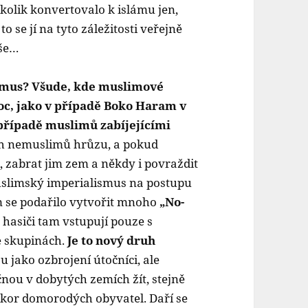
a kolik konvertovalo k islámu jen,
o se jí na tyto záležitosti veřejně
vše…
ismus? Všude, kde muslimové
moc, jako v případě Boko Haram v
 případě muslimů zabíjejícími
ích nemuslimů hrůzu, a pokud
, zabrat jim zem a někdy i povraždit
uslimský imperialismus na postupu
 se podařilo vytvořit mnoho
„No-
 hasiči tam vstupují pouze s
e skupinách.
Je to nový druh
 jako ozbrojení útočníci, ale
čnou v dobytých zemích žít, stejně
 úkor domorodých obyvatel. Daří se