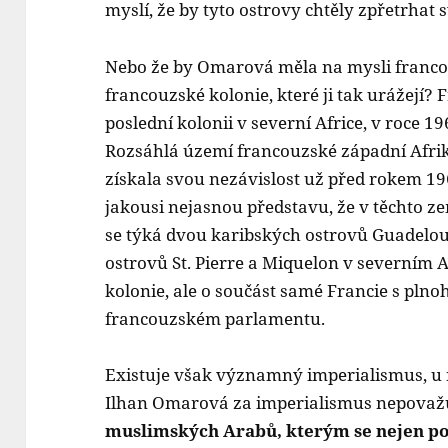
myslí, že by tyto ostrovy chtěly zpřetrhat 
Nebo že by Omarová měla na mysli francou
francouzské kolonie, které ji tak urážejí? 
poslední kolonii v severní Africe, v roce 19
Rozsáhlá území francouzské západní Afrik
získala svou nezávislost už před rokem 
jakousi nejasnou představu, že v těchto z
se týká dvou karibských ostrovů Guadelou
ostrovů St. Pierre a Miquelon v severním 
kolonie, ale o součást samé Francie s pl
francouzském parlamentu.
Existuje však významný imperialismus, u n
Ilhan Omarová za imperialismus nepovaž
muslimských Arabů, kterým se nejen po