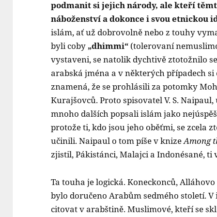
podmanit si jejich národy, ale kteří tě
náboženství a dokonce i svou etnickou i
islám, ať už dobrovolně nebo z touhy vyma
byli coby
„dhimmi“
(tolerovaní nemuslim
vystaveni, se natolik dychtivě ztotožnilo se
arabská jména a v některých případech si 
znamená, že se prohlásili za potomky Mo
Kurajšovců. Proto spisovatel V. S. Naipau
mnoho dalších popsali islám jako nejúspěšn
protože ti, kdo jsou jeho oběťmi, se zcela z
učinili. Naipaul o tom píše v knize
Among th
zjistil, Pákistánci, Malajci a Indonésané, ti
Ta touha je logická. Koneckonců, Alláhovo
bylo doručeno Arabům sedmého století. V i
citovat v arabštině. Muslimové, kteří se sk