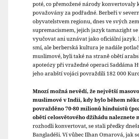
poté, co přemožené národy konvertovaly k
považovány za podřadné. Berbeři v severní
obyvatelstvem regionu, dnes ve svých ze
supremacismem, jejich jazyk tamazight s
vyučovat ani uznávat jako oficiální jazyk.
smí, ale berberská kultura je nadále potla
muslimové, byli také na straně obětí arab
apoteózy při vražedné operaci Saddáma Hu
jeho arabští vojáci povraždili 182 000 Kur
Mnozí možná nevědí, že největší masovou
muslimové v Indii, kdy bylo během něko
povražděno 70-80 milionů hinduistů (poz
obětí celosvětového džihádu naleznete 
rozhodli konvertovat, se stali předky dneš
Bangladéši. Ví vůbec Ilhan Omarová, jak se