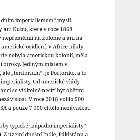
padním imperialismem“ myslí.
 ani Kubu, které v roce 1868
y nepřeměnili na kolonie a ani na
 americké osídlení. V Africe nikdy
rie nebyla americkou kolonií, měla
i otroky. Jediným místem v
ale „teritorium“, je Portoriko, a to
mperialisty. Od americké vlády
nci se viditelně necítí být oběťmi
závislost. V roce 2018 volilo 500
A a pouze 7 000 chtělo nezávislost.
by typické „západní imperialisty“.
. Z území dnešní Indie, Pákistánu a