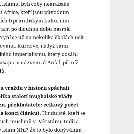
 islámu, byli coby nearabské
 Africe, kteří jsou původním
mích trpí arabským kulturním
e tam po dlouhou dobu nesměl
 Nyní se už na několika školách učit
čována. Kurdové, i když sami
ského imperialismu, který dosáhl
sajna s názvem al-Anfal, při níž
dů.
 vraždu v historii spáchali
lika staletí mughalské vlády
n. překladatele: celkový počet
na konci článku).
Hinduisté, kteří se
ních muslimů v Pákistánu, Indii a
 islám šířil? Že to bylo dobýváním