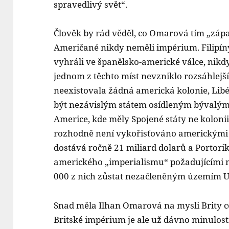
spravedlivý svět“.
Člověk by rád věděl, co Omarová tím „zá
Američané nikdy neměli impérium. Filipíny
vyhráli ve španělsko-americké válce, nikd
jednom z těchto míst nevzniklo rozsáhlejší
neexistovala žádná americká kolonie, Libé
být nezávislým státem osídleným bývalým
Americe, kde měly Spojené státy ne kolonii, 
rozhodně není vykořisťováno americkými i
dostává ročně 21 miliard dolarů a Portoriká
amerického „imperialismu“ požadujícími ne
000 z nich zůstat nezačleněným územím US
Snad měla Ilhan Omarová na mysli Brity co
Britské impérium je ale už dávno minulostí