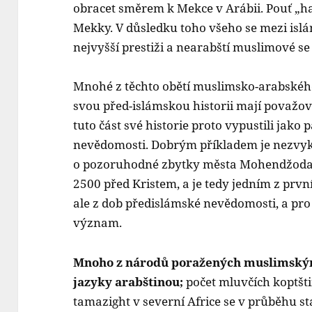
obracet směrem k Mekce v Arábii. Pouť „ha
Mekky. V důsledku toho všeho se mezi isl
nejvyšší prestiži a nearabští muslimové se 
Mnohé z těchto obětí muslimsko-arabskéh
svou před-islámskou historii mají považo
tuto část své historie proto vypustili jako p
nevědomosti. Dobrým příkladem je nezvy
o pozoruhodné zbytky města Mohendžodaro
2500 před Kristem, a je tedy jedním z prvn
ale z dob předislámské nevědomosti, a p
význam.
Mnoho z národů poražených muslimský
jazyky arabštinou;
počet mluvčích koptšti
tamazight v severní Africe se v průběhu st