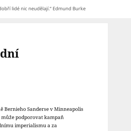
e dobří lidé nic neudělají.“ Edmund Burke
adní
aně Bernieho Sanderse v Minneapolis
 že může podporovat kampaň
adnímu imperialismu a za