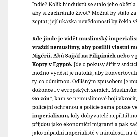
Indie? Kolik hinduistů se stalo jeho obětí 
aby si zachránilo život? Možná by stálo za t
zeptat; její ukázka nevědomosti by řekla 
Kde jinde je vidět muslimský imperial
vraždí nemuslimy, aby posílili vlastní 
Nigérii, Abú Sajjáf na Filipínách nebo v
Kopty v Egyptě.
Jde o pokusy šířit v srdc
možno vyděsit je natolik, aby konvertovali
ty, co odmítnou. Odlišným způsobem je m
dokonce i v evropských zemích. Muslimům
Go zón“
, kam se nemuslimové bojí vkročit,
policejní ochranou a policie sama pouze v
imperialismu,
kdy dobyvatelé nepřitáhnou
přijdou jako ekonomičtí migranti a pak za
jako západní imperialisté v minulosti, na