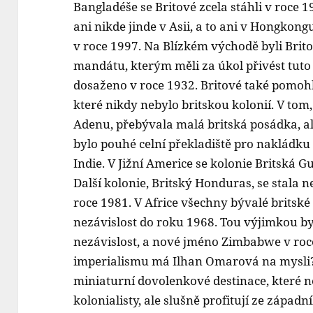
Bangladéše se Britové zcela stáhli v roce 
ani nikde jinde v Asii, a to ani v Hongkong
v roce 1997. Na Blízkém východě byli Brito
mandátu, kterým měli za úkol přivést tuto z
dosaženo v roce 1932. Britové také pomohl
které nikdy nebylo britskou kolonií. V tom
Adenu, přebývala malá britská posádka, ale
bylo pouhé celní překladiště pro nakládku 
Indie. V Jižní Americe se kolonie Britská 
Další kolonie, Britský Honduras, se stala 
roce 1981. V Africe všechny bývalé britské
nezávislost do roku 1968. Tou výjimkou byl
nezávislost, a nové jméno Zimbabwe v roce
imperialismu má Ilhan Omarová na mysli
miniaturní dovolenkové destinace, které 
kolonialisty, ale slušně profitují ze západ