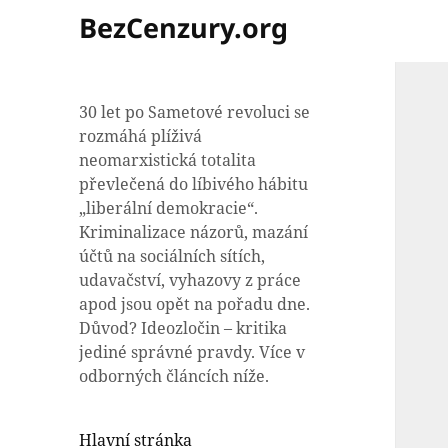
BezCenzury.org
30 let po Sametové revoluci se
rozmáhá plíživá
neomarxistická totalita
převlečená do líbivého hábitu
„liberální demokracie“.
Kriminalizace názorů, mazání
účtů na sociálních sítích,
udavačství, vyhazovy z práce
apod jsou opět na pořadu dne.
Důvod? Ideozločin – kritika
jediné správné pravdy. Více v
odborných článcích níže.
Hlavní stránka