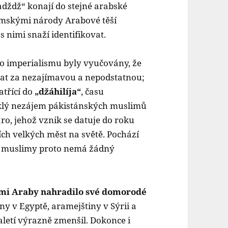
dždž“ konají do stejné arabské
ámskými národy Arabové těší
s nimi snaží identifikovat.
o imperialismu byly vyučovány, že
vat za nezajímavou a nepodstatnou;
atřící do
„džáhilíja“
, času
klý nezájem pákistánských muslimů
, jehož vznik se datuje do roku
ích velkých měst na světě. Pochází
ro muslimy proto nemá žádný
mi Araby nahradilo své domorodé
ny v Egyptě, aramejštiny v Sýrii a
aletí výrazně zmenšil. Dokonce i