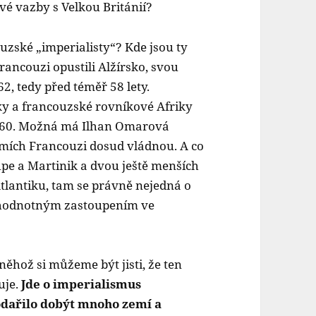
své vazby s Velkou Británií?
zské „imperialisty“? Kde jsou ty
Francouzi opustili Alžírsko, svou
62, tedy před téměř 58 lety.
y a francouzské rovníkové Afriky
1960. Možná má Ilhan Omarová
emích Francouzi dosud vládnou. A co
pe a Martinik a dvou ještě menších
Atlantiku, tam se právně nejedná o
nohodnotným zastoupením ve
ěhož si můžeme být jisti, že ten
uje.
Jde o imperialismus
dařilo dobýt mnoho zemí a