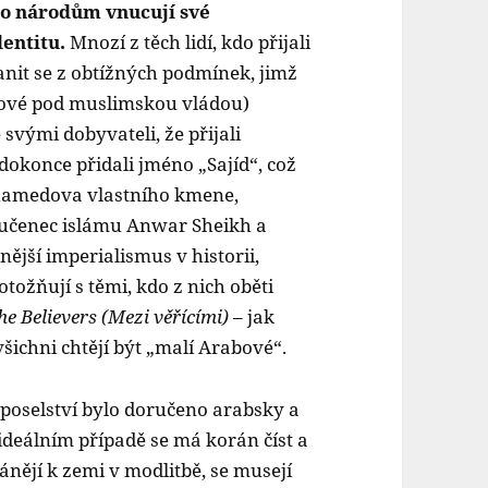
mto národům vnucují své
dentitu.
Mnozí z těch lidí, kdo přijali
nit se z obtížných podmínek, jimž
ové pod muslimskou vládou)
 svými dobyvateli, že přijali
dokonce přidali jméno „Sajíd“, což
hamedova vlastního kmene,
l, učenec islámu Anwar Sheikh a
ější imperialismus v historii,
totožňují s těmi, kdo z nich oběti
e Believers (Mezi věřícími)
– jak
 všichni chtějí být „malí Arabové“.
 poselství bylo doručeno arabsky a
deálním případě se má korán číst a
lánějí k zemi v modlitbě, se musejí