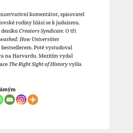
nzervativní komentátor, spisovatel
dovské rodiny hlásí se k judaismu.
v deníku
Creators Syndicate
. O tři
washed: How Universities
la bestsellerem. Poté vystudoval
ráva na Harvardu. Mezitím vydal
kace
The Right Sight of History
vyšla
známým