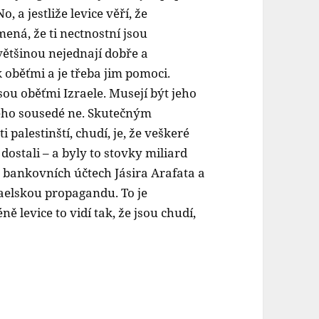
, a jestliže levice věří, že
mená, že ti nectnostní jsou
 většinou nejednají dobře a
k oběťmi a je třeba jim pomoci.
u oběťmi Izraele. Musejí být jeho
 jeho sousedé ne. Skutečným
palestinští, chudí, je, že veškeré
dostali – a byly to stovky miliard
na bankovních účtech Jásira Arafata a
raelskou propagandu. To je
levice to vidí tak, že jsou chudí,