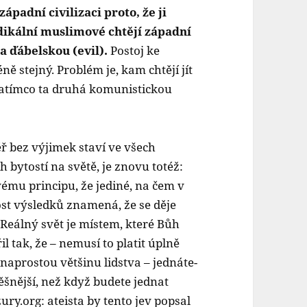
ápadní civilizaci proto, že ji
dikální muslimové chtějí západní
za ďábelskou (evil).
Postoj ke
ně stejný. Problém je, kam chtějí jít
 zatímco ta druhá komunistickou
ř bez výjimek staví ve všech
h bytostí na světě, je znovu totéž:
vému principu, že jediné, na čem v
nost výsledků znamená, že se děje
 Reálný svět je místem, které Bůh
l tak, že – nemusí to platit úplně
naprostou většinu lidstva – jednáte-
ěšnější, než když budete jednat
ry.org: ateista by tento jev popsal