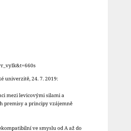
vr_vyIk&t=660s
 univerzitě, 24. 7. 2019:
nci mezi levicovými silami a
ch premisy a principy vzájemně
kompatibilní ve smyslu od A až do