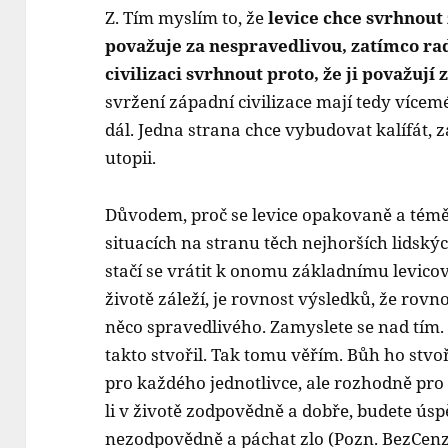
Z. Tím myslím to, že
levice chce svrhnout z
považuje za nespravedlivou, zatímco ra
civilizaci svrhnout proto, že ji považují 
svržení západní civilizace mají tedy vícemé
dál. Jedna strana chce vybudovat kalífát,
utopii.
Důvodem, proč se levice opakovaně a témě
situacích na stranu těch nejhorších lidskýc
stačí se vrátit k onomu základnímu levico
životě záleží, je rovnost výsledků, že rov
něco spravedlivého. Zamyslete se nad tím.
takto stvořil. Tak tomu věřím. Bůh ho stvoři
pro každého jednotlivce, ale rozhodně pro 
li v životě zodpovědně a dobře, budete úsp
nezodpovědně a páchat zlo (Pozn. BezCenzu