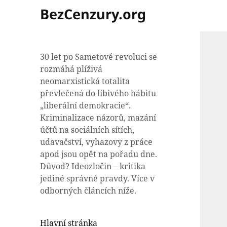
BezCenzury.org
30 let po Sametové revoluci se
rozmáhá plíživá
neomarxistická totalita
převlečená do líbivého hábitu
„liberální demokracie“.
Kriminalizace názorů, mazání
účtů na sociálních sítích,
udavačství, vyhazovy z práce
apod jsou opět na pořadu dne.
Důvod? Ideozločin – kritika
jediné správné pravdy. Více v
odborných článcích níže.
Hlavní stránka