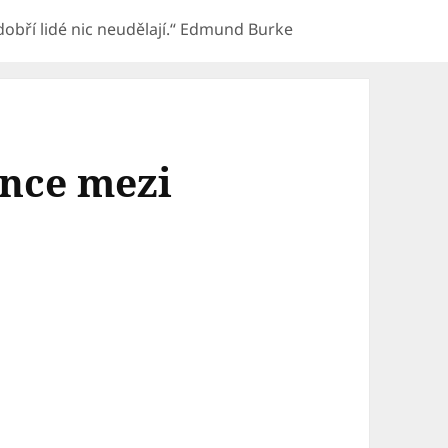
e dobří lidé nic neudělají.“ Edmund Burke
ance mezi