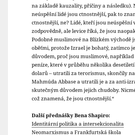
na základě kauzality, příčiny a následku). No
neúspěšní lidé jsou ctnostnější, pak to zna
ctnostnější, ne? Lidé, kteří jsou neúspěšní
zodpovědně, ale levice říká, že jsou naopa
Podobně muslimové na Blízkém východě jso
oběťmi, protože Izrael je bohatý, zatímco
důvodem, proč jsou muslimové, například ti 
peníze, které v průběhu několika desetiletí 
dolarů – utratili za terorismus, skončily 
Mahmúda Abbase a utratili je a za anti-iz
skutečným důvodem jejich chudoby. Nicméně 
což znamená, že jsou ctnostnější.“
Další přednášky Bena Shapiro:
Identitární politika a intersekcionalita
Neomarxismus a Frankfurtská škola